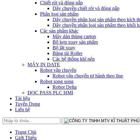
Chiết rót và đóng nắp
Dây chuyền chiết rót và đóng nắp
Phân loại sản phẩm
Dây chuyền phân loại sản phẩm theo kích t
Dây chuyền phân loại sản phẩm theo khối l
Các sản phẩm khác
Máy dán thùng carton
Bộ kẹp xoay sản phẩm
Bộ lật xoay
Băng tải Roller
Các hệ thống khí nén
MÁY IN DATE
Robot vận chuyển
Robot vận chuyển tự hành theo line
Robot song song
Robot Delta
ĐỌC PASS PLC HMI
Tài liệu
Tuyển Dụng
Liên hệ
Trang Chủ
Giới Thiệu