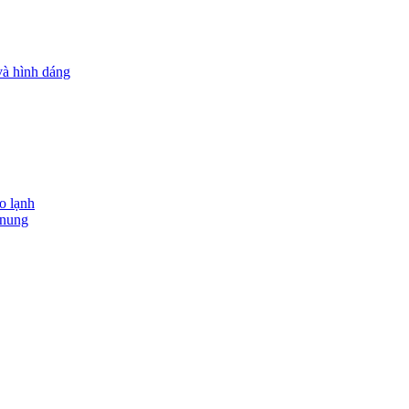
và hình dáng
o lạnh
 nung