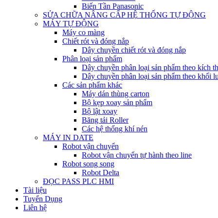
Biến Tần Panasonic
SỬA CHỮA NÂNG CẤP HỆ THỐNG TỰ ĐỘNG
MÁY TỰ ĐỘNG
Máy co màng
Chiết rót và đóng nắp
Dây chuyền chiết rót và đóng nắp
Phân loại sản phẩm
Dây chuyền phân loại sản phẩm theo kích t
Dây chuyền phân loại sản phẩm theo khối l
Các sản phẩm khác
Máy dán thùng carton
Bộ kẹp xoay sản phẩm
Bộ lật xoay
Băng tải Roller
Các hệ thống khí nén
MÁY IN DATE
Robot vận chuyển
Robot vận chuyển tự hành theo line
Robot song song
Robot Delta
ĐỌC PASS PLC HMI
Tài liệu
Tuyển Dụng
Liên hệ