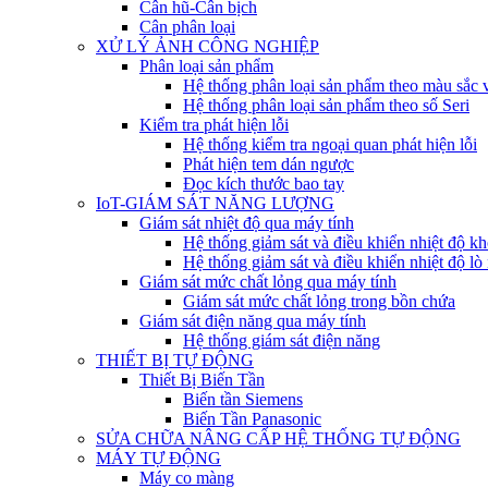
Cân hũ-Cân bịch
Cân phân loại
XỬ LÝ ẢNH CÔNG NGHIỆP
Phân loại sản phẩm
Hệ thống phân loại sản phẩm theo màu sắc 
Hệ thống phân loại sản phẩm theo số Seri
Kiểm tra phát hiện lỗi
Hệ thống kiểm tra ngoại quan phát hiện lỗi
Phát hiện tem dán ngược
Đọc kích thước bao tay
IoT-GIÁM SÁT NĂNG LƯỢNG
Giám sát nhiệt độ qua máy tính
Hệ thống giảm sát và điều khiển nhiệt độ kh
Hệ thống giảm sát và điều khiển nhiệt độ lò
Giám sát mức chất lỏng qua máy tính
Giám sát mức chất lỏng trong bồn chứa
Giám sát điện năng qua máy tính
Hệ thống giám sát điện năng
THIẾT BỊ TỰ ĐỘNG
Thiết Bị Biến Tần
Biến tần Siemens
Biến Tần Panasonic
SỬA CHỮA NÂNG CẤP HỆ THỐNG TỰ ĐỘNG
MÁY TỰ ĐỘNG
Máy co màng