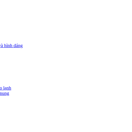
và hình dáng
o lạnh
 nung