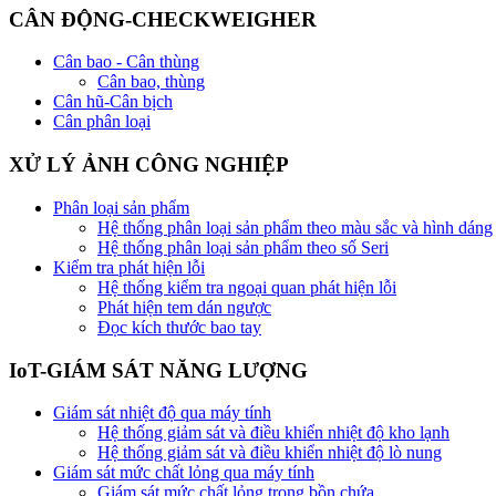
CÂN ĐỘNG-CHECKWEIGHER
Cân bao - Cân thùng
Cân bao, thùng
Cân hũ-Cân bịch
Cân phân loại
XỬ LÝ ẢNH CÔNG NGHIỆP
Phân loại sản phẩm
Hệ thống phân loại sản phẩm theo màu sắc và hình dáng
Hệ thống phân loại sản phẩm theo số Seri
Kiểm tra phát hiện lỗi
Hệ thống kiểm tra ngoại quan phát hiện lỗi
Phát hiện tem dán ngược
Đọc kích thước bao tay
IoT-GIÁM SÁT NĂNG LƯỢNG
Giám sát nhiệt độ qua máy tính
Hệ thống giảm sát và điều khiển nhiệt độ kho lạnh
Hệ thống giảm sát và điều khiển nhiệt độ lò nung
Giám sát mức chất lỏng qua máy tính
Giám sát mức chất lỏng trong bồn chứa