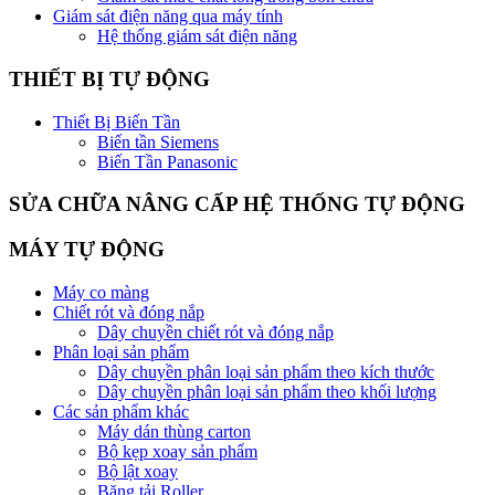
Giám sát điện năng qua máy tính
Hệ thống giám sát điện năng
THIẾT BỊ TỰ ĐỘNG
Thiết Bị Biến Tần
Biến tần Siemens
Biến Tần Panasonic
SỬA CHỮA NÂNG CẤP HỆ THỐNG TỰ ĐỘNG
MÁY TỰ ĐỘNG
Máy co màng
Chiết rót và đóng nắp
Dây chuyền chiết rót và đóng nắp
Phân loại sản phẩm
Dây chuyền phân loại sản phẩm theo kích thước
Dây chuyền phân loại sản phẩm theo khối lượng
Các sản phẩm khác
Máy dán thùng carton
Bộ kẹp xoay sản phẩm
Bộ lật xoay
Băng tải Roller