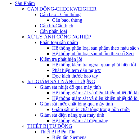
Sản Phẩm
CÂN ĐỘNG-CHECKWEIGHER
Cân bao - Cân thùng
Cân bao, thùng
Cân hũ-Cân bịch
Cân phân loại
XỬ LÝ ẢNH CÔNG NGHIỆP
Phân loại sản phẩm
Hệ thống phân loại sản phẩm theo màu sắc 
Hệ thống phân loại sản phẩm theo số Seri
Kiểm tra phát hiện lỗi
Hệ thống kiểm tra ngoại quan phát hiện lỗi
Phát hiện tem dán ngược
Đọc kích thước bao tay
IoT-GIÁM SÁT NĂNG LƯỢNG
Giám sát nhiệt độ qua máy tính
Hệ thống giảm sát và điều khiển nhiệt độ kh
Hệ thống giảm sát và điều khiển nhiệt độ lò
Giám sát mức chất lỏng qua máy tính
Giám sát mức chất lỏng trong bồn chứa
Giám sát điện năng qua máy tính
Hệ thống giám sát điện năng
THIẾT BỊ TỰ ĐỘNG
Thiết Bị Biến Tần
Biến tần Siemens