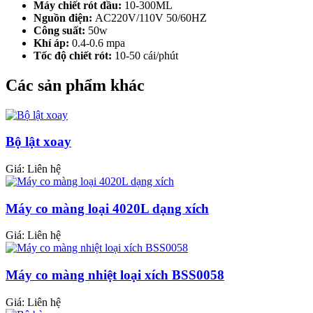
Máy chiết rót đầu:
10-300ML
Nguồn điện:
AC220V/110V 50/60HZ
Công suất:
50w
Khí áp:
0.4-0.6 mpa
Tốc độ chiết rót:
10-50 cái/phút
Các sản phẩm khác
Bộ lật xoay
Giá:
Liên hệ
Máy co màng loại 4020L dạng xích
Giá:
Liên hệ
Máy co màng nhiệt loại xích BSS0058
Giá:
Liên hệ