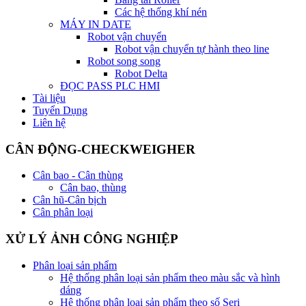
Các hệ thống khí nén
MÁY IN DATE
Robot vận chuyển
Robot vận chuyển tự hành theo line
Robot song song
Robot Delta
ĐỌC PASS PLC HMI
Tài liệu
Tuyển Dụng
Liên hệ
CÂN ĐỘNG-CHECKWEIGHER
Cân bao - Cân thùng
Cân bao, thùng
Cân hũ-Cân bịch
Cân phân loại
XỬ LÝ ẢNH CÔNG NGHIỆP
Phân loại sản phẩm
Hệ thống phân loại sản phẩm theo màu sắc và hình
dáng
Hệ thống phân loại sản phẩm theo số Seri