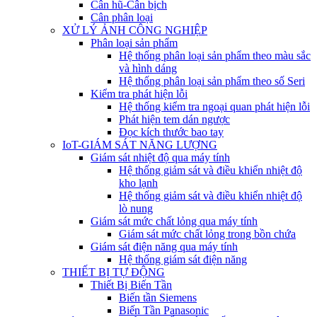
Cân hũ-Cân bịch
Cân phân loại
XỬ LÝ ẢNH CÔNG NGHIỆP
Phân loại sản phẩm
Hệ thống phân loại sản phẩm theo màu sắc
và hình dáng
Hệ thống phân loại sản phẩm theo số Seri
Kiểm tra phát hiện lỗi
Hệ thống kiểm tra ngoại quan phát hiện lỗi
Phát hiện tem dán ngược
Đọc kích thước bao tay
IoT-GIÁM SÁT NĂNG LƯỢNG
Giám sát nhiệt độ qua máy tính
Hệ thống giảm sát và điều khiển nhiệt độ
kho lạnh
Hệ thống giảm sát và điều khiển nhiệt độ
lò nung
Giám sát mức chất lỏng qua máy tính
Giám sát mức chất lỏng trong bồn chứa
Giám sát điện năng qua máy tính
Hệ thống giám sát điện năng
THIẾT BỊ TỰ ĐỘNG
Thiết Bị Biến Tần
Biến tần Siemens
Biến Tần Panasonic