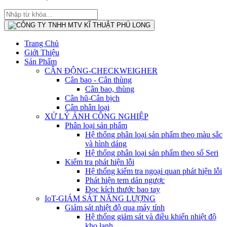
Trang Chủ
Giới Thiệu
Sản Phẩm
CÂN ĐỘNG-CHECKWEIGHER
Cân bao - Cân thùng
Cân bao, thùng
Cân hũ-Cân bịch
Cân phân loại
XỬ LÝ ẢNH CÔNG NGHIỆP
Phân loại sản phẩm
Hệ thống phân loại sản phẩm theo màu sắc
và hình dáng
Hệ thống phân loại sản phẩm theo số Seri
Kiểm tra phát hiện lỗi
Hệ thống kiểm tra ngoại quan phát hiện lỗi
Phát hiện tem dán ngược
Đọc kích thước bao tay
IoT-GIÁM SÁT NĂNG LƯỢNG
Giám sát nhiệt độ qua máy tính
Hệ thống giảm sát và điều khiển nhiệt độ
kho lạnh