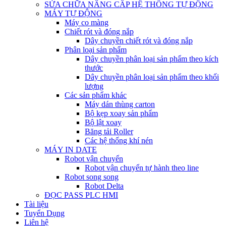
SỬA CHỮA NÂNG CẤP HỆ THỐNG TỰ ĐỘNG
MÁY TỰ ĐỘNG
Máy co màng
Chiết rót và đóng nắp
Dây chuyền chiết rót và đóng nắp
Phân loại sản phẩm
Dây chuyền phân loại sản phẩm theo kích
thước
Dây chuyền phân loại sản phẩm theo khối
lượng
Các sản phẩm khác
Máy dán thùng carton
Bộ kẹp xoay sản phẩm
Bộ lật xoay
Băng tải Roller
Các hệ thống khí nén
MÁY IN DATE
Robot vận chuyển
Robot vận chuyển tự hành theo line
Robot song song
Robot Delta
ĐỌC PASS PLC HMI
Tài liệu
Tuyển Dụng
Liên hệ