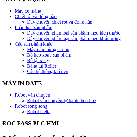
Máy co màng
Chiết rót và đóng nắp
Dây chuyền chiết rót và đóng nắp
Phân loại sản phẩm
Dây chuyền phân loại sản phẩm theo kích thước
Dây chuyền phân loại sản phẩm theo khối lượng
Các sản phẩm khác
Máy dán thùng carton
Bộ kẹp xoay sản phẩm
Bộ lật xoay
Băng tải Roller
Các hệ thống khí nén
MÁY IN DATE
Robot vận chuyển
Robot vận chuyển tự hành theo line
Robot song song
Robot Delta
ĐỌC PASS PLC HMI