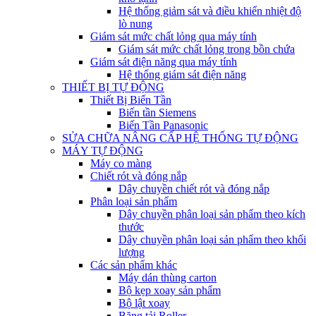
Hệ thống giảm sát và điều khiển nhiệt độ
lò nung
Giám sát mức chất lỏng qua máy tính
Giám sát mức chất lỏng trong bồn chứa
Giám sát điện năng qua máy tính
Hệ thống giám sát điện năng
THIẾT BỊ TỰ ĐỘNG
Thiết Bị Biến Tần
Biến tần Siemens
Biến Tần Panasonic
SỬA CHỮA NÂNG CẤP HỆ THỐNG TỰ ĐỘNG
MÁY TỰ ĐỘNG
Máy co màng
Chiết rót và đóng nắp
Dây chuyền chiết rót và đóng nắp
Phân loại sản phẩm
Dây chuyền phân loại sản phẩm theo kích
thước
Dây chuyền phân loại sản phẩm theo khối
lượng
Các sản phẩm khác
Máy dán thùng carton
Bộ kẹp xoay sản phẩm
Bộ lật xoay
Băng tải Roller