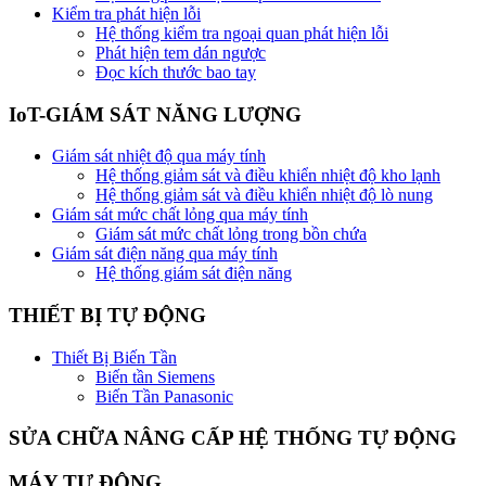
Kiểm tra phát hiện lỗi
Hệ thống kiểm tra ngoại quan phát hiện lỗi
Phát hiện tem dán ngược
Đọc kích thước bao tay
IoT-GIÁM SÁT NĂNG LƯỢNG
Giám sát nhiệt độ qua máy tính
Hệ thống giảm sát và điều khiển nhiệt độ kho lạnh
Hệ thống giảm sát và điều khiển nhiệt độ lò nung
Giám sát mức chất lỏng qua máy tính
Giám sát mức chất lỏng trong bồn chứa
Giám sát điện năng qua máy tính
Hệ thống giám sát điện năng
THIẾT BỊ TỰ ĐỘNG
Thiết Bị Biến Tần
Biến tần Siemens
Biến Tần Panasonic
SỬA CHỮA NÂNG CẤP HỆ THỐNG TỰ ĐỘNG
MÁY TỰ ĐỘNG